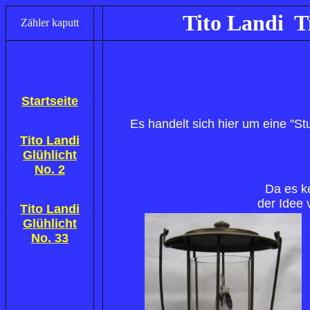
Tito Landi T
Zähler kaputt
Startseite
Es handelt sich hier um eine "S
Tito Landi
Glühlicht
No. 2
Da es k
der Idee
Tito Landi
Glühlicht
No. 33