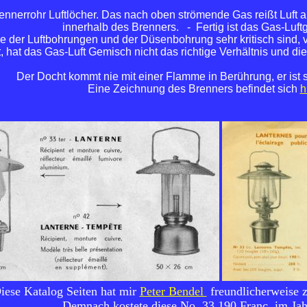
ennerrohr Luftlöcher. Das nach oben strömende Gas reißt Luft 
innerhalb des Brenners. - Fertig ist das Gas-Luft
 der Luftbohrungen und der Düsenbohrung sehr kritisch sind, ve
, hat das Gas-Luft Gemisch nicht das richtige Verhältnis und die 
Der Docht kommt nie mit einer Flamme in Berührung, er ist s
Eine Zeichnung des Brenners befindet sich
h
iese Katalog Seiten hat mir
Peter Bendel
freundlicherweise z
Demnach kostete diese No. 33
190 Franc
im Jah