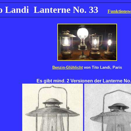
o Landi Lanterne No. 33
Funktionsw
Benzin-Glühlicht
von Tito Landi, Paris
Es gibt mind. 2 Versionen der Lanterne No.