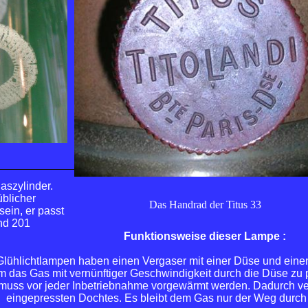
aszylinder.
üblicher
Das Handrad der Titus 33
sein, er passt
nd 201
Funktionsweise
dieser Lampe :
Glühlichtlampen haben einen Vergaser mit einer Düse und einen
m das Gas mit vernünftiger Geschwindigkeit durch die Düse zu 
muss vor jeder Inbetriebnahme vorgewärmt werden. Dadurch verd
eingepressten Dochtes. Es bleibt dem Gas nur der Weg durc