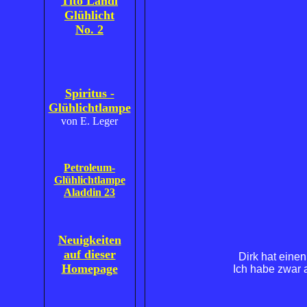
Tito Landi
Glühlicht
No. 2
Spiritus -
Glühlichtlampe
von E. Leger
Petroleum-
Glühlichtlampe
Aladdin 23
Neuigkeiten
auf dieser
Dirk hat eine
Homepage
Ich habe zwar a