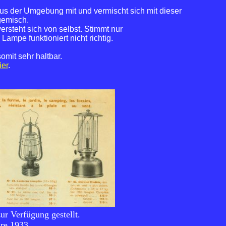
aus der Umgebung mit und vermischt sich mit dieser
gemisch.
rsteht sich von selbst. Stimmt nur
Lampe funktioniert nicht richtig.
omit sehr haltbar.
ier
.
ur Verfügung gestellt.
re 1933