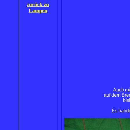
zurück zu
Lampen
Auch mit
auf dem Bren
bis
Es hande