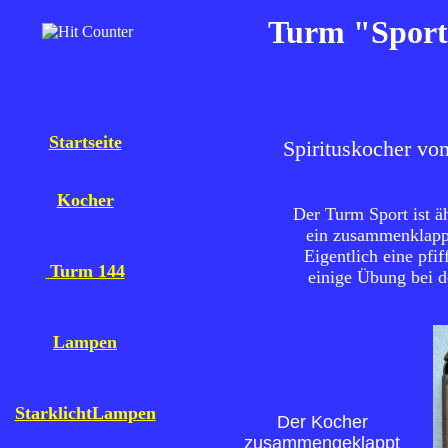
Turm "Sport
Startseite
Spirituskocher v
Kocher
Der Turm Sport ist ä
ein zusammenklapp
Eigentlich eine pfif
Turm 144
einige Übung bei d
Lampen
Starklicht
Lampen
Der Kocher
zusammengeklappt