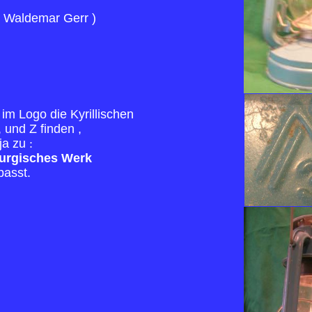
n Waldemar Gerr )
im Logo die Kyrillischen
 und Z finden ,
ja zu
:
lurgisches Werk
passt.