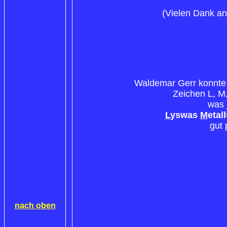
(Vielen Dank a
Waldemar Gerr konnte 
Zeichen L, M,
was 
L
yswas
M
etal
gut 
nach oben