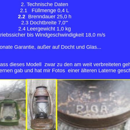
2. Technische Daten
2.1 Füllmenge 0,4 L
2.2
Brenndauer 25,0 h
2.3 Dochtbreite 7,0'''
2.4 Leergewicht 1,0 kg
triebssicher bis Windgeschwindigkeit 18,0 m/s
nate Garantie, außer auf Docht und Glas...
 dass dieses Modell zwar zu den am weit verbreiteten geh
ernen gab und hat mir Fotos einer älteren Laterne gesch