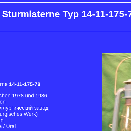
 Sturmlaterne
Typ 14-11-175-
erne
14-11-175-78
schen 1978 und 1986
on
ллургический завод
lurgisches Werk
)
in
a
/ Ural