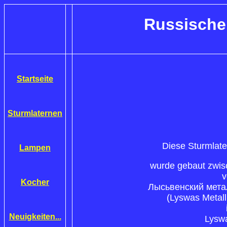
Russische
Startseite
Sturmlaternen
Diese Sturmlat
Lampen
wurde gebaut zwi
v
Kocher
Лысьвенский мета
(
Lyswas Metal
Neuigkeiten...
Lysw