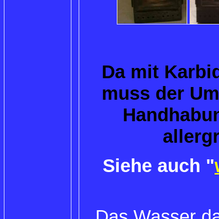
Da mit Karbid
muss der Umg
Handhabung
allerg
Siehe auch "
Das Wasser dar