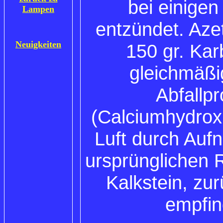
bei einige
Lampen
entzündet. Azet
Neuigkeiten
150 gr. Kar
gleichmäßi
Abfallp
(Calciumhydroxi
Luft durch Auf
ursprünglichen 
Kalkstein, z
empfin