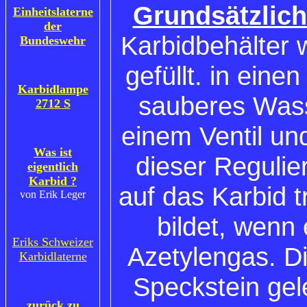
Grundsätzlic
Einheitslaterne
der
Karbidbehälter 
Bundeswehr
gefüllt. in ein
Karbidlampe
sauberes Wasse
2712 S
einem Ventil un
Was ist
dieser Reguli
eigentlich
Karbid ?
auf das Karbid t
von Erik Leger
bildet, wenn
Eriks Schweizer
Azetylengas. D
Karbidlaterne
Speckstein gel
zurück zu