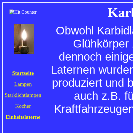
Kar
Obwohl Karbid
Glühkörper 
dennoch einig
Laternen wurden 
Startseite
produziert und 
Lampen
auch z.B. f
Starklichtlampen
Kraftfahrzeuge
Kocher
Einheitslaterne