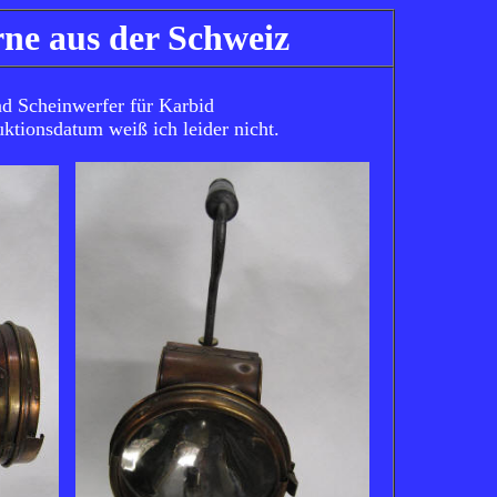
ne aus der Schweiz
d Scheinwerfer für Karbid
uktionsdatum weiß ich leider nicht.