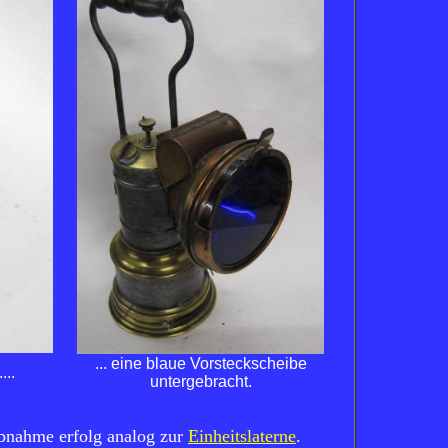
... eine blaue Vorsteckscheibe
...
untergebracht.
ebnahme erfolg analog zur
Einheitslaterne
.