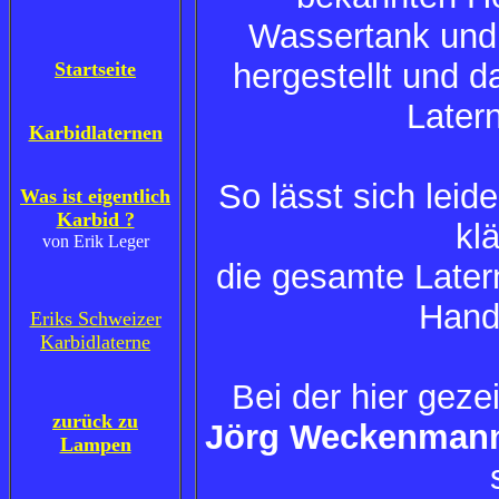
Wassertank und 
hergestellt und 
Startseite
Latern
Karbidlaternen
So lässt sich leide
Was ist eigentlich
Karbid ?
kl
von Erik Leger
die gesamte Later
Hand
Eriks Schweizer
Karbidlaterne
Bei der hier geze
zurück zu
Jörg Weckenman
Lampen