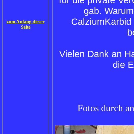
für die private V
gab. Warum 
CalziumKarbid n
zum Anfang dieser
Seite
b
Vielen Dank an Ha
die E
Fotos durch an