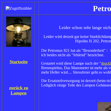
Petr
Leider schon sehr lange nich
Leider wird derzeit gar keine Starklichtla
Hipolito H 202, Petro
Die Petromax 821 hat als "Besonderheit" :
k
ich beides nicht als "fehlend" bezeichne.
Startseite
Gestartet wird diese Lampe nach der "
druck
Brennspiritus, Das Manometer ist mehr als v
mehr Heller wird.... Stressfreier geht es woh
Die Ersatzteilversorgung ist derzeit (beim r
Lediglich einige Teile des Lampen Gehäuses 
z
urück zu
Lampen