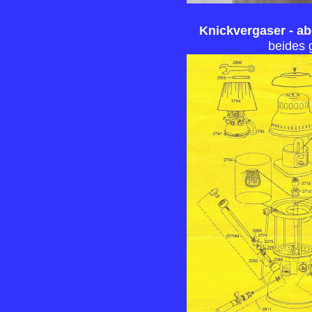
Knickvergaser - abe
beides g