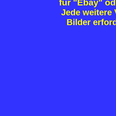
für "Ebay" o
Jede
weitere 
Bilder erfo