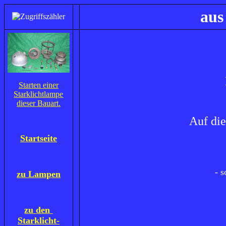
aus L
Starten einer
Starklichtlampe
dieser Bauart.
Auf die
Startseite
- Ob nun
- so wie
zu Lampen
- oder auch
zu den
Starklicht-