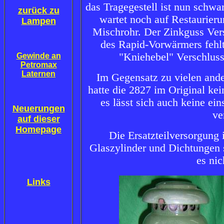
das Tragegestell ist nun schwa
z
urück zu
wartet noch auf Restaurieru
Lampen
Mischrohr. Der Zinkguss Ver
des Rapid-Vorwärmers fehlt
"Kniehebel" Verschluss
Gewinde an
Petromax
Laternen
Im Gegensatz zu vielen and
hatte die 2827 im Original ke
es lässt sich auch keine ei
Neuerungen
ve
auf dieser
Homepage
Die Ersatzteilversorgung 
Glaszylinder und Dichtungen s
es nic
Links