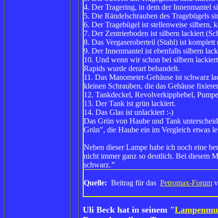
4. Der Tragering, in dem der Innenmantel sitz
5. Die Rändelschrauben des Tragebügels si
6. Der Tragebügel ist stellenweise silbern, 
7. Der Zentrierboden ist silbern lackiert (S
8. Das Vergaseroberteil (Stahl) ist komplett 
9. Der Innenmantel ist ebenfalls silbern lacki
10. Und wenn wir schon bei silbern lackier
Rapids wurde derart behandelt.
11. Das Manometer-Gehäuse ist schwarz lac
kleinen Schrauben, die das Gehäuse fixieren
12. Tankdeckel, Revolverkipphebel, Pumpe
13. Der Tank ist grün lackiert.
14. Das Glas ist unlackiert :-)
Das Grün von Haube und Tank unterscheiden
Grün", die Haube ein im Vergleich etwas le
Neben dieser Lampe habe ich noch eine benu
nicht immer ganz so deutlich. Bei diesem Mo
schwarz.
"
Quelle:
Beitrag für das
Petromax-Forum
v
Uli Beck hat in seinem "
Lampenmu