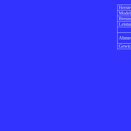
Herstel
Model
Brenns
Leistu
Abmes
Gewich