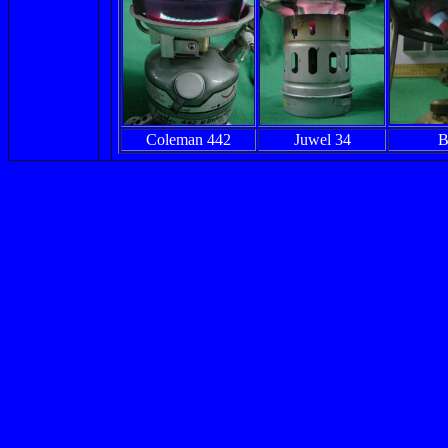
Coleman 442
Juwel 34
B