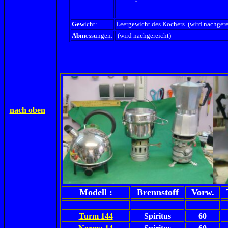
Gew
icht:
Leergewicht des Kochers (wird nachgere
Abm
essungen:
(wird nachgereicht)
nach oben
Modell :
Brennstoff
Vorw.
Turm 144
Spiritus
60