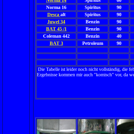
Norma 14
Spiritus
60
Norma 16
Spiritus
90
Desca
alt
Spiritus
90
Juwel 34
Benzin
90
BAT 45 /1
Benzin
90
Coleman 442
Benzin
40
BAT 3
Petroleum
90
Die Tabelle ist leider noch nicht vollständig, die f
Ergebnisse kommen mir auch "komisch" vor, da we