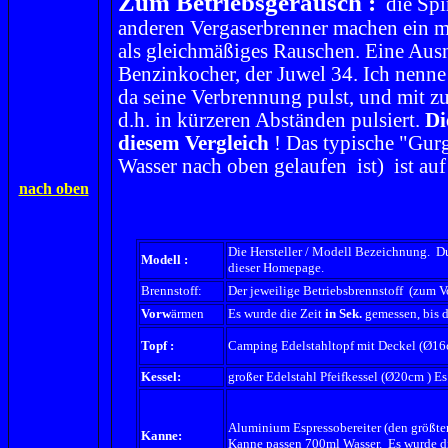
Zum Betriebsgeräusch :
die Spir
anderen Vergaserbrenner machen ein m
als gleichmäßiges Rauschen. Eine Ausn
Benzinkocher, der Juwel 34. Ich nenn
da seine Verbrennung pulst, und mit z
d.h. in kürzeren Abständen pulsiert.
Di
diesem Vergleich
! Das typische "Gur
Wasser nach oben gelaufen ist) ist auf
nach oben
Die Hersteller / Modell Bezeichnung. D
Modell :
dieser Homepage.
Brennstoff:
Der jeweilige Betriebsbrennstoff (zum V
Vorw
ärmen
Es wurde die Zeit
in Sek.
gemessen, bis d
Topf :
Camping Edelstahltopf mit Deckel (Ø16c
Kessel:
großer Edelstahl Pfeifkessel (Ø20cm ) Es
Aluminium Espressobereiter (den größte
Kanne:
Kanne passen 700ml Wasser. Es wurde die