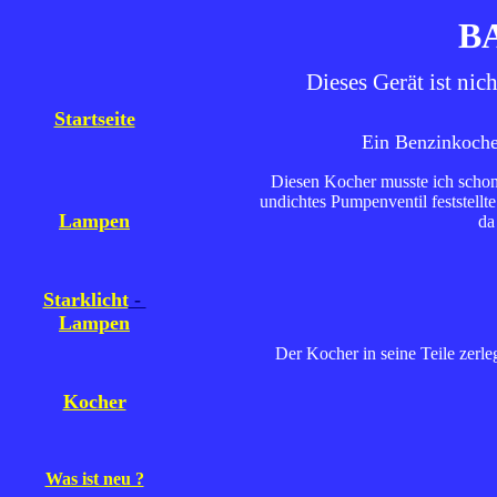
BA
Dieses Gerät ist ni
Startseite
Ein Benzinkoch
Diesen Kocher musste ich schon 
undichtes Pumpenventil feststell
Lampen
da
Starklicht
-
Lampen
Der Kocher in seine Teile zerleg
Kocher
Was ist neu ?