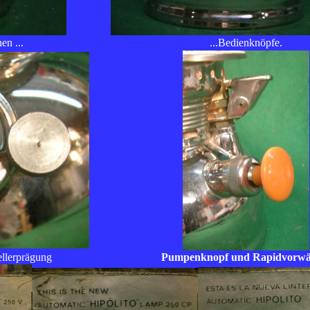
en ...
...Bedienknöpfe.
ellerprägung
Pumpenknopf und Rapidvorw