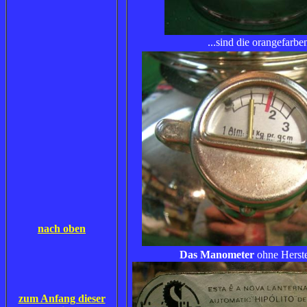
...sind die orangefarben
nach oben
Das Manometer
ohne Herst
zum Anfang dieser