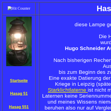
Has
diese Lampe g
Die 
wurd
Hugo Schneider A
Nach bisherigen Recher
Aus
bis zum Beginn des z
Eine exakte Datierung de
Startseite
Kriege in Leipzig (spät
Starklichtlaterne
ist nicht 
Hasag 51
Laternen keine Seriennumme
und meines Wissens niema
Hasag 551
beruhen also nur auf Vergl