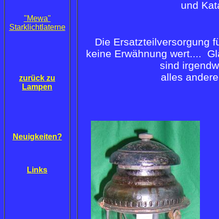
und Kat
"Mewa"
Starklichtlaterne
Die Ersatzteilversorgung f
keine Erwähnung wert.... Gl
sind irgend
alles ander
z
urück zu
Lampen
Neuigkeiten?
Links