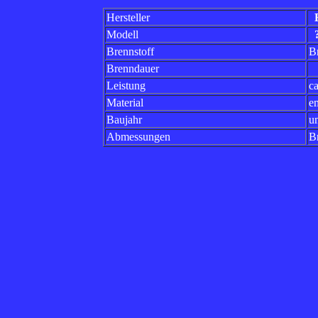
Hersteller
B
Modell
Brennstoff
Br
Brenndauer
Leistung
c
Material
e
Baujahr
u
Abmessungen
B