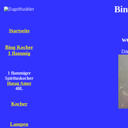
Bin
Startseite
we
Bing Kocher
Da
1 flammig
1 flammiger
Spirituskocher
Hasag Amor
40L
Kocher
Lampen