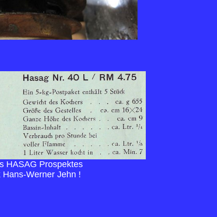
es HASAG Prospektes
k Hans-Werner Jehn !