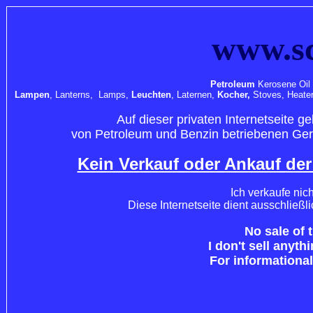
www.sc
Petroleum
Kerosene Oil 
Lampen
, Lanterns, Lamps,
Leuchten
, Laternen,
Kocher,
Stoves, Heate
Auf dieser privaten Internetseite 
von Petroleum und Benzin betriebenen Gerä
Kein Verkauf oder Ankauf der
Ich verkaufe nic
Diese Internetseite dient ausschließl
No sale of 
I don't sell anyth
For informational