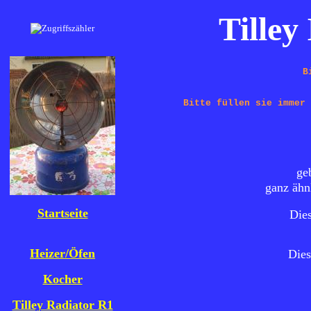
T
ille
B
Bitte füllen sie immer 
ge
ganz äh
Startseite
Dies
Heizer/Öfen
Dies
Kocher
Tilley Radiator R1