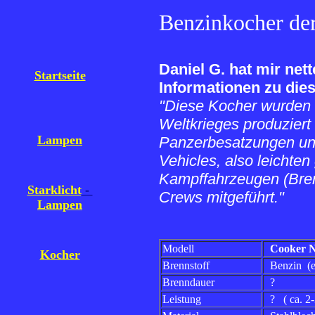
Benzinkocher de
Daniel G. hat mir net
Startseite
Informationen zu die
"Diese Kocher wurden 
Weltkrieges produziert
Lampen
Panzerbesatzungen und
Vehicles, also leichte
Kampffahrzeugen (Bren 
Starklicht
-
Crews mitgeführt."
Lampen
Modell
Cooker N
Kocher
Brennstoff
Benzin (en
Brenndauer
?
Leistung
? ( ca. 2