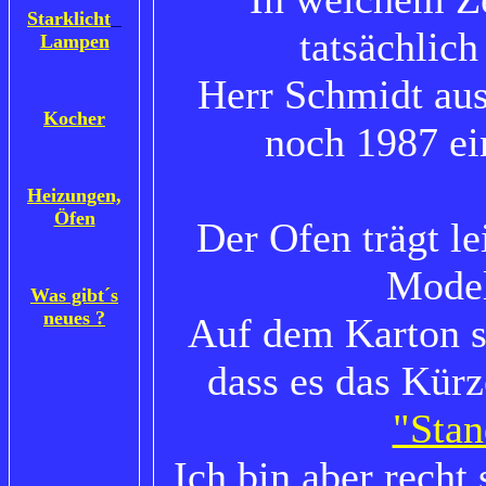
Starklicht
tatsächlich
Lampen
Herr Schmidt aus
Kocher
noch 1987 ei
Heizungen,
Öfen
Der Ofen trägt le
Model
Was gibt´s
neues ?
Auf dem Karton s
dass es das Kürz
"Stan
Ich bin aber recht 