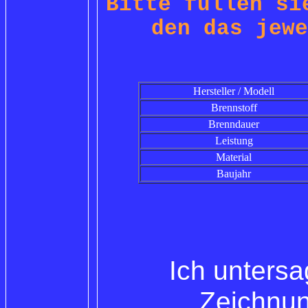
Bitte füllen si
den das jewe
Hersteller / Modell
Brennstoff
Brenndauer
Leistung
Material
Baujahr
Ich untersa
Zeichnun