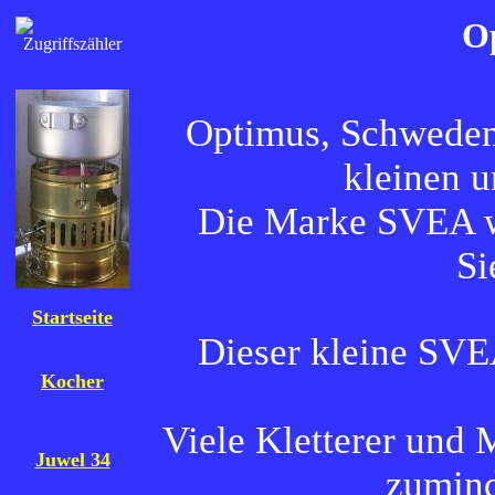
O
Optimus, Schweden 
kleinen u
Die Marke SVEA w
Si
Startseite
Dieser kleine SVEA
Kocher
Viele Kletterer und 
Juwel 34
zumind