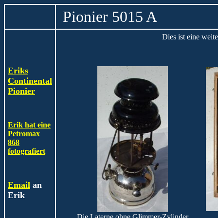
Pionier 5015 A
Dies ist eine weit
Eriks
Continental
Pionier
Erik hat eine
Petromax
868
fotografiert
Email
an
Erik
Die Laterne ohne Glimmer-Zylinder