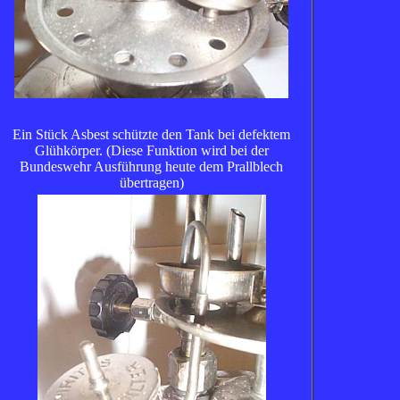
Ein Stück Asbest schützte den Tank bei defektem
Glühkörper. (Diese Funktion wird bei der
Bundeswehr Ausführung heute dem Prallblech
übertragen)