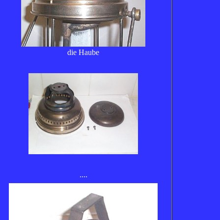
die Haube
....