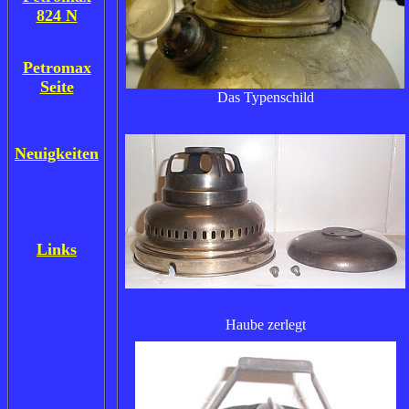
824 N
Petromax
Seite
Das Typenschild
Neuigkeiten
Links
Haube zerlegt