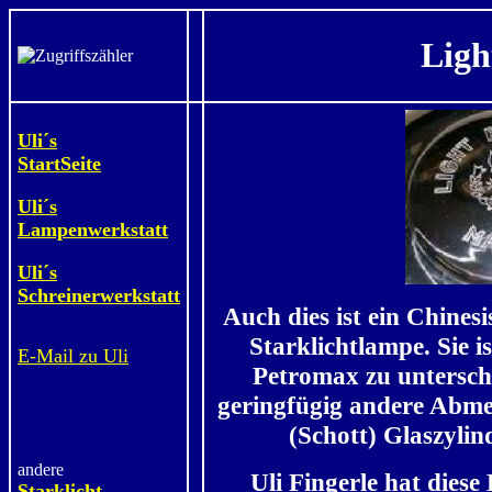
Ligh
Uli´s
StartSeite
Uli´s
Lampenwerkstatt
Uli´s
Schreinerwerkstatt
Auch dies ist ein Chine
Starklichtlampe. Sie i
E-Mail zu Uli
Petromax zu untersch
geringfügig andere Abme
(Schott) Glaszylin
andere
Uli Fingerle hat diese
Starklicht -