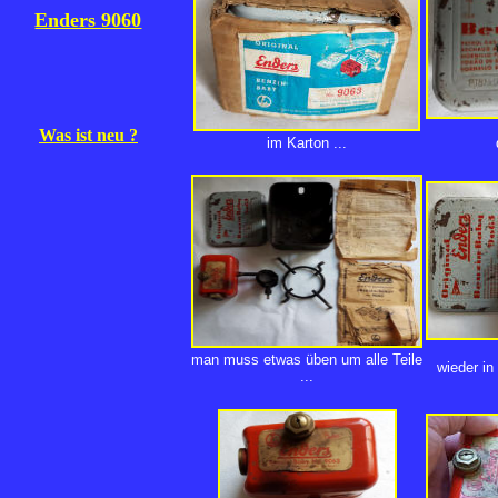
Enders 9060
Was ist neu ?
im Karton ...
man muss etwas üben um alle Teile
wieder i
...