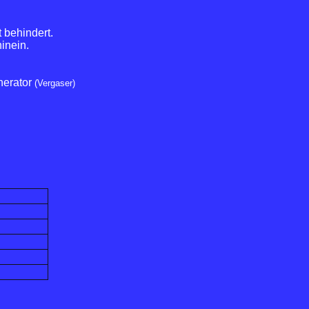
 behindert.
hinein.
nerator
(Vergaser)