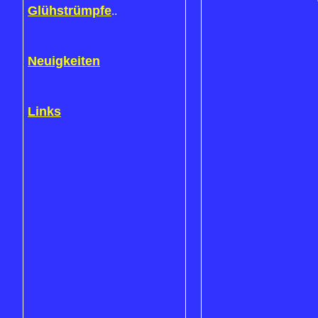
Glühstrümpfe
..
Neuigkeiten
Links