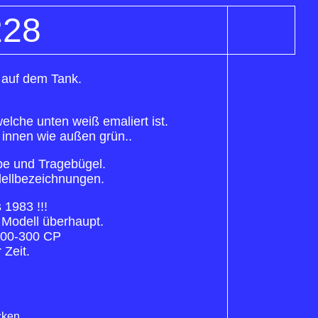
228
 auf dem Tank.
che unten weiß emaliert ist.
 innen wie außen grün..
be und Tragebügel.
odellbezeichnungen.
1983 !!!
Modell überhaupt.
200-300 CP
 Zeit.
cken.