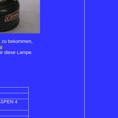
and zu bekommen,
a
ür diese Lampe.
. ASPEN 4